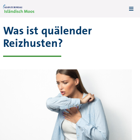
Wirkstoffe
Was ist quälender
Hustenarten
Reizhusten?
Produkte
Hustentest
Hier erhältlich