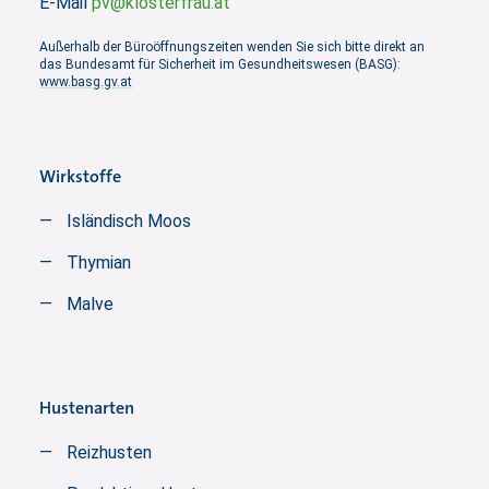
E-Mail
pv@klosterfrau.at
Außerhalb der Büroöffnungszeiten wenden Sie sich bitte direkt an
das Bundesamt für Sicherheit im Gesundheitswesen (BASG):
www.basg.gv.at
Wirkstoffe
Isländisch Moos
Thymian
Malve
Hustenarten
Reizhusten